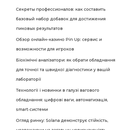
:
Секреты профессионалов: как составить
базовый набор добавок для достижения
пиковых результатов
Обзор онлайн-казино Pin Up: сервис и
возможности для игроков
Біохімічні аналізатори: як обрати обладнання
для точної та швидкої діагностики у вашій
лабораторії
Технології і новинки в галузі вагового
обладнання: цифрові ваги, автоматизація,
smart‑системи
Огляд ринку: Solana демонструє стійкість,