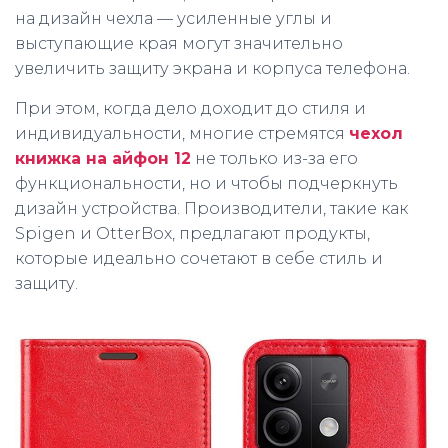
на дизайн чехла — усиленные углы и
выступающие края могут значительно
увеличить защиту экрана и корпуса телефона.
При этом, когда дело доходит до стиля и
индивидуальности, многие стремятся
чехол
книжка на айфон 12
не только из-за его
функциональности, но и чтобы подчеркнуть
дизайн устройства. Производители, такие как
Spigen и OtterBox, предлагают продукты,
которые идеально сочетают в себе стиль и
защиту.