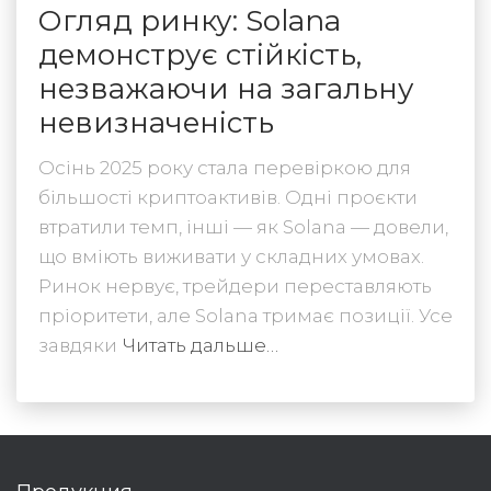
Огляд ринку: Solana
демонструє стійкість,
незважаючи на загальну
невизначеність
Осінь 2025 року стала перевіркою для
більшості криптоактивів. Одні проєкти
втратили темп, інші — як Solana — довели,
що вміють виживати у складних умовах.
Ринок нервує, трейдери переставляють
пріоритети, але Solana тримає позиції. Усе
завдяки
Читать дальше…