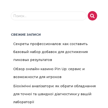
Н
Поиск…
а
й
т
СВЕЖИЕ ЗАПИСИ
и
:
Секреты профессионалов: как составить
базовый набор добавок для достижения
пиковых результатов
Обзор онлайн-казино Pin Up: сервис и
возможности для игроков
Біохімічні аналізатори: як обрати обладнання
для точної та швидкої діагностики у вашій
лабораторії