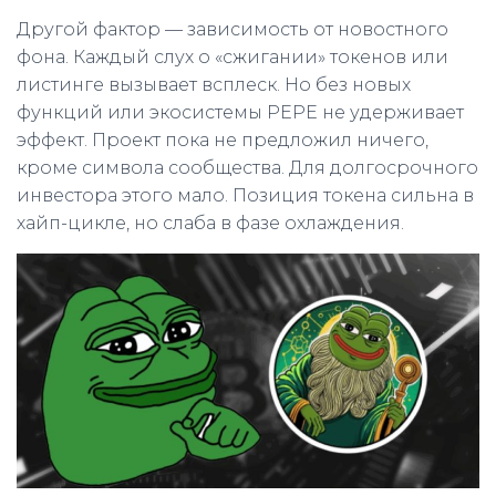
Другой фактор — зависимость от новостного
фона. Каждый слух о «сжигании» токенов или
листинге вызывает всплеск. Но без новых
функций или экосистемы PEPE не удерживает
эффект. Проект пока не предложил ничего,
кроме символа сообщества. Для долгосрочного
инвестора этого мало. Позиция токена сильна в
хайп-цикле, но слаба в фазе охлаждения.