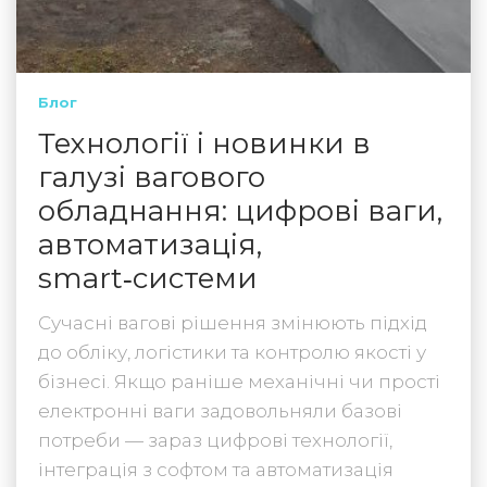
Блог
Технології і новинки в
галузі вагового
обладнання: цифрові ваги,
автоматизація,
smart‑системи
Сучасні вагові рішення змінюють підхід
до обліку, логістики та контролю якості у
бізнесі. Якщо раніше механічні чи прості
електронні ваги задовольняли базові
потреби — зараз цифрові технології,
інтеграція з софтом та автоматизація