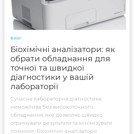
Блог
Біохімічні аналізатори: як
обрати обладнання для
точної та швидкої
діагностики у вашій
лабораторії
Сучасна лабораторна діагностика
неможлива без високоточного
обладнання, яке дозволяє швидко
отримувати результати та мінімізувати
помилки. Біохімічні аналізатори