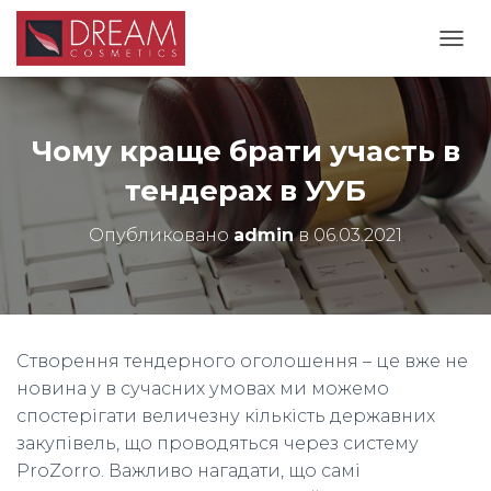
П
Е
Р
Е
К
Чому краще брати участь в
Л
Ю
тендерах в УУБ
Ч
И
Опубликовано
admin
в
06.03.2021
Т
Ь
Н
А
В
И
Створення тендерного оголошення – це вже не
Г
новина у в сучасних умовах ми можемо
А
Ц
спостерігати величезну кількість державних
И
закупівель, що проводяться через систему
Ю
ProZorro. Важливо нагадати, що самі