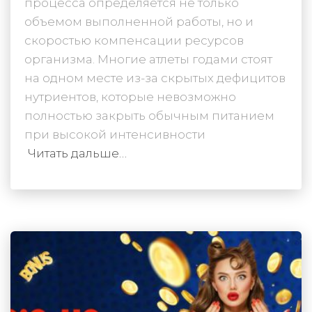
процесса определяется не только
объемом выполненной работы, но и
скоростью компенсации ресурсов
организма. Многие атлеты годами стоят
на одном месте из-за скрытых дефицитов
нутриентов, которые невозможно
полностью закрыть обычным питанием
при высокой интенсивности
Читать дальше…