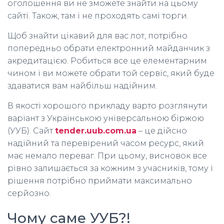
оголошення ви не зможете знайти на цьому
сайті. Також, там і не проходять самі торги.
Щоб знайти цікавий для вас лот, потрібно
попередньо обрати електронний майданчик з
акредитацією. Робиться все це елементарним
чином і ви можете обрати той сервіс, який буде
здаватися вам найбільш надійним.
В якості хорошого прикладу варто розглянути
варіант з Українською універсальною біржою
(УУБ). Сайт
tender.uub.com.ua
– це дійсно
надійний та перевірений часом ресурс, який
має немало переваг. При цьому, висновок все
рівно залишається за кожним з учасників, тому і
рішення потрібно приймати максимально
серйозно.
Чому саме УУБ?!