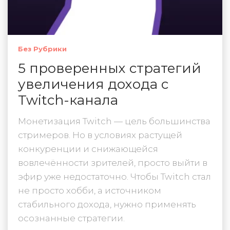
Без Рубрики
5 проверенных стратегий
увеличения дохода с
Twitch-канала
Монетизация Twitch — цель большинства
стримеров. Но в условиях растущей
конкуренции и снижающейся
вовлечённости зрителей, просто выйти в
эфир уже недостаточно. Чтобы Twitch стал
не просто хобби, а источником
стабильного дохода, нужно применять
осознанные стратегии.