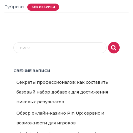
Рубрики:
БЕЗ РУБРИКИ
Н
Поиск…
а
й
т
СВЕЖИЕ ЗАПИСИ
и
:
Секреты профессионалов: как составить
базовый набор добавок для достижения
пиковых результатов
Обзор онлайн-казино Pin Up: сервис и
возможности для игроков