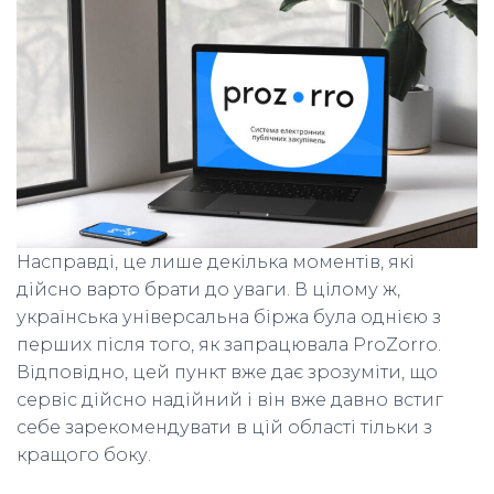
Насправді, це лише декілька моментів, які
дійсно варто брати до уваги. В цілому ж,
українська універсальна біржа була однією з
перших після того, як запрацювала ProZorro.
Відповідно, цей пункт вже дає зрозуміти, що
сервіс дійсно надійний і він вже давно встиг
себе зарекомендувати в цій області тільки з
кращого боку.